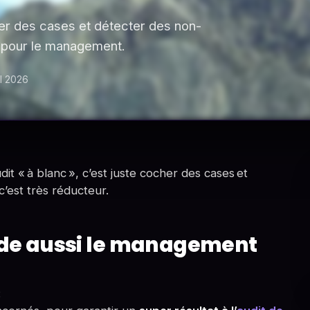
her des cases et détecter des non-
s pour le management.
ul 2026
it « à blanc », c’est juste cocher des cases et
’est très réducteur.
arde aussi le management
: