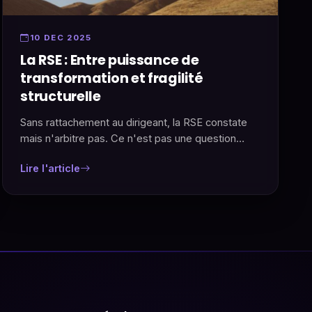
10 DEC 2025
La RSE : Entre puissance de
transformation et fragilité
structurelle
Sans rattachement au dirigeant, la RSE constate
mais n'arbitre pas. Ce n'est pas une question
d'outils, c'est une question de place dans la
Lire l'article
gouvernance.