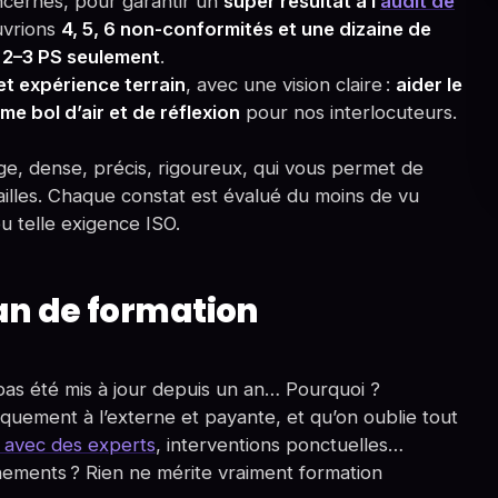
oncernés, pour garantir un
super résultat à l’
audit de
uvrions
4, 5, 6 non-conformités et une dizaine de
 2–3 PS seulement
.
 et expérience terrain
, avec une vision claire :
aider le
me bol d’air et de réflexion
pour nos interlocuteurs.
e, dense, précis, rigoureux, qui vous permet de
 failles. Chaque constat est évalué du moins de vu
u telle exigence ISO.
lan de formation
pas été mis à jour depuis un an… Pourquoi ?
quement à l’externe et payante, et qu’on oublie tout
s avec des experts
, interventions ponctuelles…
nements ? Rien ne mérite vraiment formation