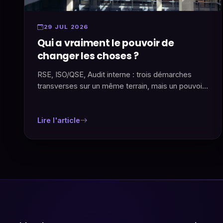
29 JUL 2026
Qui a vraiment le pouvoir de
changer les choses ?
RSE, ISO/QSE, Audit interne : trois démarches
transverses sur un même terrain, mais un pouvoir
d'influence très inégal. Qui a l'oreille du CODIR,
qui reste dans le bac à sable ? 20 ans
d'observation en grandes structures, décryptés
Lire l'article
par Cab'qual.