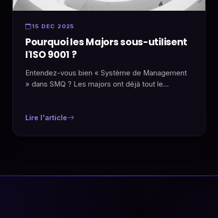
15 DEC 2025
Pourquoi les Majors sous-utilisent
l'ISO 9001 ?
Entendez-vous bien « Système de Management
» dans SMQ ? Les majors ont déjà tout le
management qu'il faut, et on leur fait construire un
doublon.
Lire l'article