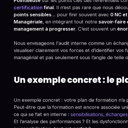
Pointilleuse
sur les points clés des référentiels c
certification
final
. Il n’est pas rare que nous déco
points sensibles
… pour finir souvent avec
0 NC et
Managériale
, en intégrant tout notre
savoir-faire
management à progresser
. C’est souvent un
énor
Nous envisageons l'audit interne comme un échang
visualiser clairement vos forces et d’identifier vos
managérial et pas seulement sous l’angle de telle o
Un exemple concret : le p
Un exemple concret : votre plan de formation n’a 
Peut-être que la formation est encore associée uni
ce qui se fait en interne :
sensibilisations, échange
Et l’analyse des performances ? Et les dysfonction